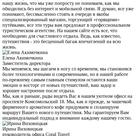
нашу жизнь, что мы уже попросту не понимаем, как мы
обходились без интернет и мобильной связи. Я думаю, все уже
понимают, бессмысленно стоять в очереди в якобы
специализированный магазин, торгующий «горящими»
путёвками, все эти туры вам предложат в профессиональном
туристическом агентстве. На нашем сайте есть все, что
необходимо для счастливого отдыха. Ведь, как известно,
путешествия - это бесценный багаж впечатлений на всю
жизнь.
Елена Акимочкина
Заместитель директора
Мы меняемся, мы шагаем в ногу со временем, мы становимся
более технологичными и современными, но в нашей работе
по-прежнему самым главным стимулом остаются ваши
эмоции и восторг от новых путешествий, ваш задор и
хорошее настроение после отдыха.
Мы, как и раньше, рады видеть Вас в нашем уютном офисе на
проспекте Комсомольский 18. Мы, как и прежде, за чашечкой
фирменного ароматного кофе придумаем и спланируем
маршрут Вашего нового путешествия. Мы гарантируем Вам
индивидуальный подход и внимание каждому нашему гостю.
Ирина Виховицкая
руководитель офиса Coral Travel