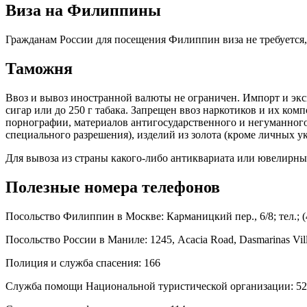
Виза на Филиппины
Гражданам России для посещения Филиппин виза не требуется, 
Таможня
Ввоз и вывоз иностранной валюты не ограничен. Импорт и эк
сигар или до 250 г табака. Запрещен ввоз наркотиков и их ко
порнографии, материалов антигосударственного и негуманного 
специального разрешения), изделий из золота (кроме личных у
Для вывоза из страны какого-либо антиквариата или ювелирных
Полезные номера телефонов
Посольство Филиппин в Москве: Карманицкий пер., 6/8; тел.; (4
Посольство России в Маниле: 1245, Acacia Road, Dasmarinas Villag
Полиция и служба спасения: 166
Служба помощи Национальной туристической организации: 524