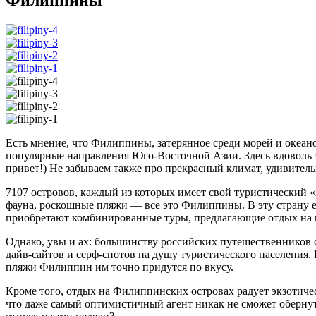
Есть мнение, что Филиппины, затерянное среди морей и океанов
популярные направления Юго-Восточной Азии. Здесь вдоволь эк
привет!) Не забываем также про прекрасный климат, удивител
7107 островов, каждый из которых имеет свой туристический 
фауна, роскошные пляжи — все это Филиппины. В эту страну е
приобретают комбинированные туры, предлагающие отдых на н
Однако, увы и ах: большинству российских путешественников 
дайв-сайтов и серф-спотов на душу туристического населения
пляжи Филиппин им точно придутся по вкусу.
Кроме того, отдых на Филиппинских островах радует экзотиче
что даже самый оптимистичный агент никак не сможет обернут