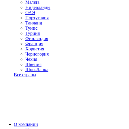
Мальта
Нидерланды
ОАЭ
Португалия
Таиланд
Тунис
Турция
Финляндия
Франция
Хорватия
Черногория
Чехия
Швеция
Шри-Ланка
Все страны
О компании