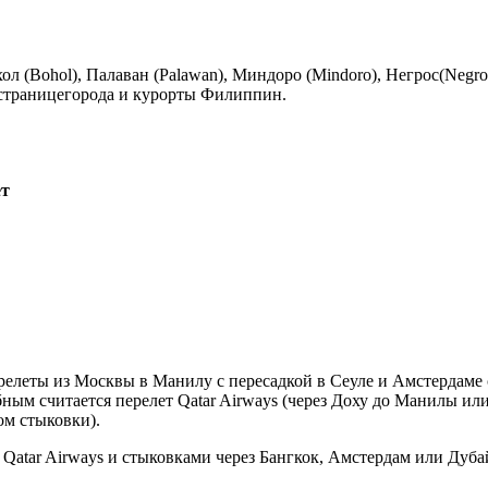
ол (Bohol), Палаван (Palawan), Миндоро (Mindoro), Негрос(Negro
 страницегорода и курорты Филиппин.
ет
елеты из Москвы в Манилу с пересадкой в Сеуле и Амстердаме
ым считается перелет Qatar Airways (через Доху до Манилы или 
том стыковки).
atar Airways и стыковками через Бангкок, Амстердам или Дуба