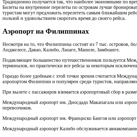
Традиционно получается так, что наиболее экономными по вр
Билеты на внутренние перелеты по островам лучше бронироват
туристам могут предложить перелететь самым ближайшим рейсом
пользой и удовольствием скоротать время до своего рейса.
Аэропорт на Филиппин
ах
Несмотря на то, что Филиппины состоят из 7 тыс. островов,
Анджелесе, Давао, Калибо, Лаоаге, Маниле, Замбоанге.
Подавляющее большинство путешественников пользуется Между
терминалов, но практически все рейсы за некоторым исключен
Гораздо более удобным с этой точки зрения считается Междун
аэропортом Филиппин и популярен среди туристов, направляю
При вылете с пассажиров взимается аэропортовый сбор в разм
Международный аэропорт им. Диосдадо Макапагала или аэропор
перевозчиков.
Международный аэропорт им. Франциско Бангоя или аэропорт 
Международный аэропорт Калибо обслуживается авиакомпанией