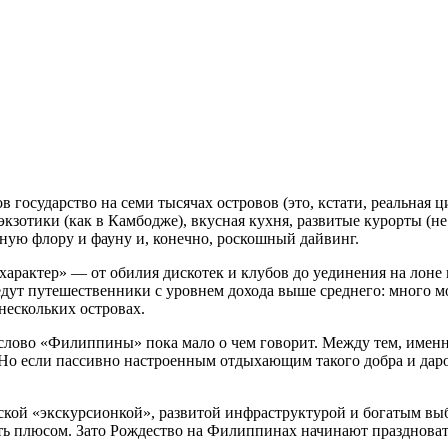
 государство на семи тысячах островов (это, кстати, реальная ц
зотики (как в Камбодже), вкусная кухня, развитые курорты (не
ьную флору и фауну и, конечно, роскошный дайвинг.
«характер» — от обилия дискотек и клубов до уединения на лоне
дут путешественники с уровнем дохода выше среднего: много мо
ескольких островах.
слово «Филиппины» пока мало о чем говорит. Между тем, именн
. Но если пассивно настроенным отдыхающим такого добра и дар
ской «экскурсионкой», развитой инфраструктурой и богатым вы
ь плюсом. Зато Рождество на Филиппинах начинают праздновать 