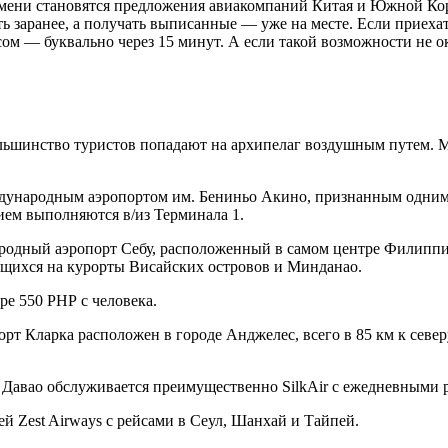
емени становятся предложения авиакомпаний Китая и Южной Ко
ь заранее, а получать выписанные — уже на месте. Если приехат
 — буквально через 15 минут. А если такой возможности не ока
 большинство туристов попадают на архипелаг воздушным путем
народным аэропортом им. Бениньо Акино, признанным одним из
ием выполняются в/из Терминала 1.
ародный аэропорт Себу, расположенный в самом центре Филиппи
щихся на курорты Висайских островов и Минданао.
ере
550 PHP
с человека.
т Кларка расположен в городе Анджелес, всего в 85 км к севе
Давао обслуживается преимущественно SilkAir с ежедневными 
 Zest Airways с рейсами в Сеул, Шанхай и Тайпей.