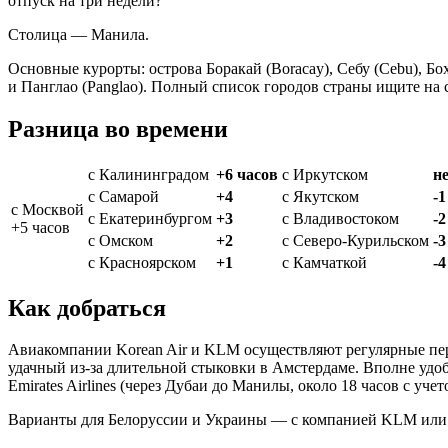
отпуск на три недели?
Столица — Манила.
Основные курорты: острова Боракай (Boracay), Себу (Cebu), Бох
и Панглао (Panglao). Полный список городов страны ищите на
Разница во в
ремени
c Калининградом
+6 часов
c Иркутском
н
c Самарой
+4
c Якутском
-1
c Москвой
c Екатеринбургом
+3
c Владивостоком
-2
+5 часов
c Омском
+2
c Северо-Курильском
-3
c Красноярском
+1
c Камчаткой
-4
Как добраться
Авиакомпании Korean Air и KLM осуществляют регулярные пер
удачный из-за длительной стыковки в Амстердаме. Вполне удобн
Emirates Airlines (через Дубаи до Манилы, около 18 часов с уче
Варианты для Белоруссии и Украины — с компанией KLM или Q