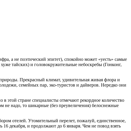
ифра, а не поэтический эпитет), спокойно может «уесть» самые
 хуже тайских) и головокружительные небоскребы (Гонконг,
 природы. Прекрасный климат, удивительная живая флора и
лодежи, семейных пар, эко-туристов и дайверов. Нередко они
о в этой стране специалисты отмечают рекордное количество
ом не надо, то шикарные (без преувеличения) белоснежные
бором отелей. Утомительный перелет, пожалуй, единственное,
16 декабря, и продолжают до 6 января. Чем не повод взять