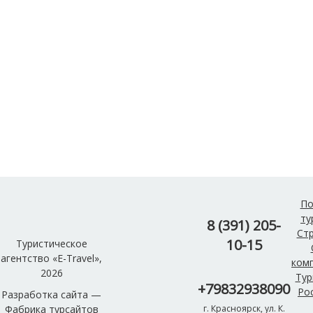
По
ту
8 (391) 205-
Ст
10-15
Туристическое
агентство «E-Travel»,
ком
2026
Тур
+79832938090
Ро
Разработка сайта —
Фабрика турсайтов
г. Красноярск, ул. К.